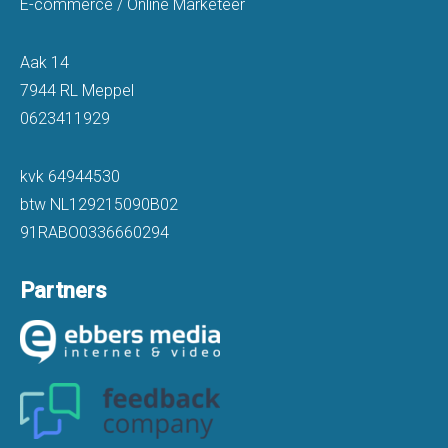
E-commerce / Online Marketeer
Aak 14
7944 RL
Meppel
0623411929
kvk 64944530
btw NL129215090B02
91RABO0336660294
Partners