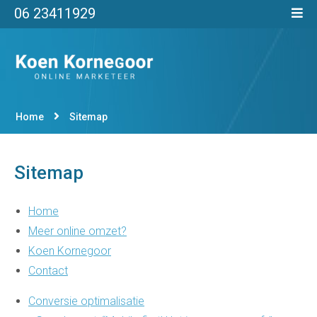
06 23411929
Home
Sitemap
Sitemap
Home
Meer online omzet?
Koen Kornegoor
Contact
Conversie optimalisatie